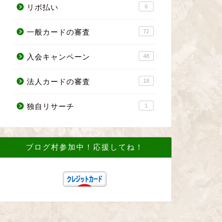
リボ払い
6
一般カードの審査
72
入会キャンペーン
48
法人カードの審査
18
独自リサーチ
1
ブログ村参加中！応援してね！