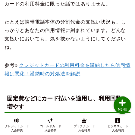
カードの利用料金に限った話ではありません。
TOP
たとえば携帯電話本体の分割代金の支払い状況も、し
っかりとあなたの信用情報に刻まれています。どんな
クレジットカードの審査
支払いにおいても、気を抜かないようにしてください
ね。
クレジットカード審査知
識
参考»
クレジットカードの利用料金を滞納したら信用情
報は悪化！滞納時の対処法を解説
インビテーション
固定費などにカード払いを適用し、利用回数を
増やす
MENU
クレジットカード
ゴールドカード
プラチナカード
ビジネスカード
入会特典
入会特典
入会特典
入会特典