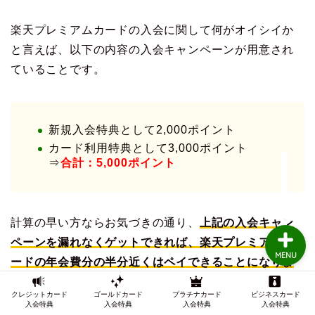
楽天プレミアムカードの入会に関して何がオイシイか
TOP
と言えば、以下の内容の入会キャンペーンが用意され
ていることです。
クレジットカードの審査
クレジットカード審査知
新規入会特典として2,000ポイント
識
カード利用特典として3,000ポイント
⇒
合計：5,000ポイント
インビテーション
計算の早い方ならお気づきの通り、
上記の入会キャン
ペーンを漏れなくゲットできれば、楽天プレミアムカ
MENU
ードの年会費分の半分近くはペイできることになりま
すね。
クレジットカード
ゴールドカード
プラチナカード
ビジネスカード
入会特典
入会特典
入会特典
入会特典