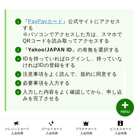
TOP
『
PayPayカード
』公式サイトにアクセス
する
※パソコンでアクセスした方は、スマホで
クレジットカードの審査
QRコードを読み取ってアクセスする
『
Yahoo!JAPAN ID
』の有無を選択する
クレジットカード審査知
IDを持っていればログインし、持っていな
識
ければIDの登録をする
注意事項をよく読んで、規約に同意する
インビテーション
必要事項を入力する
入力した内容をよく確認してから、申し込
みを完了させる
MENU
では、申し込みの流れをもっとわかりやすくご説明し
クレジットカード
ゴールドカード
プラチナカード
ビジネスカード
ていきましょう。
入会特典
入会特典
入会特典
入会特典