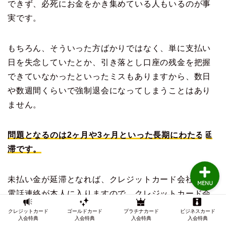
できず、必死にお金をかき集めている人もいるのが事
実です。
TOP
もちろん、そういった方ばかりではなく、単に支払い
クレジットカードの審査
日を失念していたとか、引き落とし口座の残金を把握
できていなかったといったミスもありますから、数日
クレジットカード審査知
や数週間くらいで強制退会になってしまうことはあり
識
ません。
インビテーション
問題となるのは2ヶ月や3ヶ月といった長期にわたる延
滞です。
未払い金が延滞となれば、クレジットカード会社から
MENU
電話連絡が本人に入りますので、クレジットカード会
社としてはきちんと、「
支払い忘れている残高があり
クレジットカード
ゴールドカード
プラチナカード
ビジネスカード
入会特典
入会特典
入会特典
入会特典
ますよ
」とカード会員に伝えているわけです。