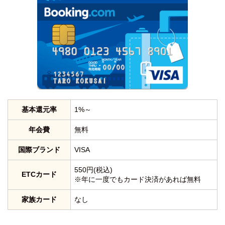
基本還元率
1%～
年会費
無料
国際ブランド
VISA
550円(税込)
ETCカード
※年に一度でもカード決済があれば無料
家族カード
なし