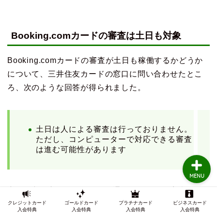
TOP
Booking.comカードの審査は土日も対象
クレジットカードの審査
Booking.comカードの審査が土日も稼働するかどうか
について、三井住友カードの窓口に問い合わせたとこ
クレジットカード審査知
ろ、次のような回答が得られました。
識
インビテーション
土日は人による審査は行っておりません。
ただし、コンピューターで対応できる審査
は進む可能性があります
MENU
察しの良い方ならお気づきの通り、人による審査と
クレジットカード
ゴールドカード
プラチナカード
ビジネスカード
は、電話による本人確認などが挙げられますね。
入会特典
入会特典
入会特典
入会特典