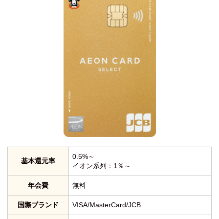
0.5%～
基本還元率
イオン系列：1％～
年会費
無料
国際ブランド
VISA/MasterCard/JCB