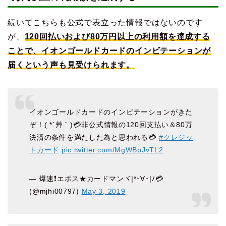
続いてこちらも公式で表立った情報ではないのです
が、
120回払いおよび80万円以上の利用額を達成する
ことで、イオンゴールドカードのインビテーションが
届くという声も見受けられます。
イオンゴールドカードのインビテーションがきた
ぞ！( *´艸｀)💳非公式情報の120回支払い＆80万
決済の条件を満たした為と思われる💳
#クレジッ
トカード
pic.twitter.com/MgWBpJvTL2
— 爆速❗エポス★カードマンヾ|*･∀･|ﾉ💳
(@mjhi00797)
May 3, 2019