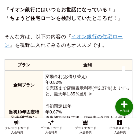
「
イオン銀行にはいつもお世話になっている！
」
「
ちょうど住宅ローンを検討していたところだ！
」
TOP
クレジットカードの審査
そんな方は、以下の内容の『
イオン銀行の住宅ロー
ン
』を視野に入れてみるのもオススメです。
クレジットカード審査知
識
プラン
金利
インビテーション
変動金利(お借り替え)
年0.52%
金利プラン
※完済まで店頭表示利率(年2.37％)よりずっ
と、最大年1.85％差引き
当初固定10年
MENU
当初10年固定特
年0.67%
別金利プラン
※当初期間終了後、店頭表示利率より最大
年1.60％差引き
クレジットカード
ゴールドカード
プラチナカード
ビジネスカード
入会特典
入会特典
入会特典
入会特典