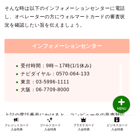
そんな時は以下のインフォメーションセンターに電話
し、オペレーターの方にウォルマートカードの審査状
TOP
況を確認したい旨を伝えましょう。
クレジットカードの審査
インフォメーションセンター
クレジットカード審査知
識
受付時間：9時～17時(1/1休み)
ナビダイヤル：0570-064-133
インビテーション
東京：03-5996-1111
大阪：06-7709-8000
MENU
上記の電話番号にかけると、コンピュータの音声対応
でカード番号入力のガイダンスが流れますが、何も入
クレジットカード
ゴールドカード
プラチナカード
ビジネスカード
入会特典
入会特典
入会特典
入会特典
力せずにそのまま待っていると、順次オペレータに繋