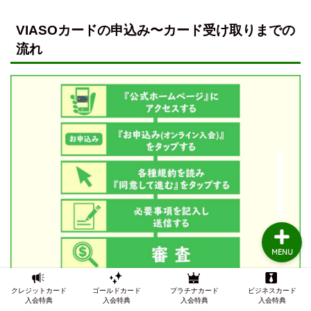
VIASOカードの申込み〜カード受け取りまでの
TOP
流れ
クレジットカードの審査
クレジットカード審査知
識
インビテーション
MENU
クレジットカード
ゴールドカード
プラチナカード
ビジネスカード
入会特典
入会特典
入会特典
入会特典