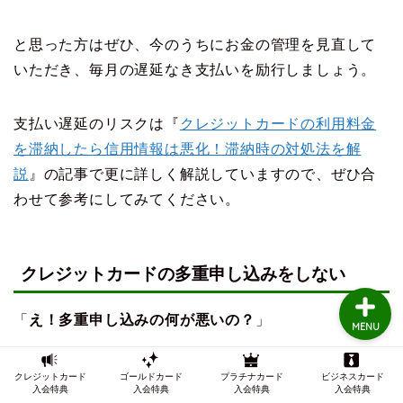
と思った方はぜひ、今のうちにお金の管理を見直して
TOP
いただき、毎月の遅延なき支払いを励行しましょう。
クレジットカードの審査
支払い遅延のリスクは『
クレジットカードの利用料金
を滞納したら信用情報は悪化！滞納時の対処法を解
クレジットカード審査知
識
説
』の記事で更に詳しく解説していますので、ぜひ合
わせて参考にしてみてください。
インビテーション
クレジットカードの多重申し込みをしない
「
え！多重申し込みの何が悪いの？
」
MENU
という声が聞こえてきそうです。
クレジットカード
ゴールドカード
プラチナカード
ビジネスカード
入会特典
入会特典
入会特典
入会特典