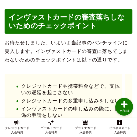
インヴァストカードの審査落ちしな
TOP
いためのチェックポイント
クレジットカードの審査
お待たせしました。いよいよ当記事のパンチラインに
突入します。インヴァストカードの審査に落ちてしま
クレジットカード審査知
識
わないためのチェックポイントは以下の通りです。
インビテーション
クレジットカードや携帯料金などで、支払
いの遅延を起こさない
クレジットカードの多重申し込みをしない
インヴァストカードの申し込みの際に、虚
MENU
偽の申請をしない
他社からの借入額や借入件数を限りなくゼ
クレジットカード
ゴールドカード
プラチナカード
ビジネスカード
ロに近づけておく
入会特典
入会特典
入会特典
入会特典